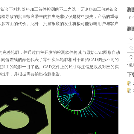
测
CNC数控钣金下料和落料加工首件检测的不二之选！无论您加工何种钣金
错检导致的批量报废带来的损失绝非仅仅是材料损失，产品的重做
±0.
等多方面的代价。此外，批量报废的发生将极可能影响用户与客户
测
Q
Q
件的完整轮廓，并通过自主开发的检测软件将其与原始CAD图形自动
Q
同偏差线的颜色代表了零件实际轮廓相对于原始CAD图形不同的
*采
加工的轮廓一目了然。CAD文件上的尺寸标注信息以及对应的实
示出来，并根据需要输出检测报告。
下